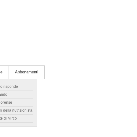
he
Abbonamenti
co risponde
ando
borense
li della nutrizionista
te di Mirco