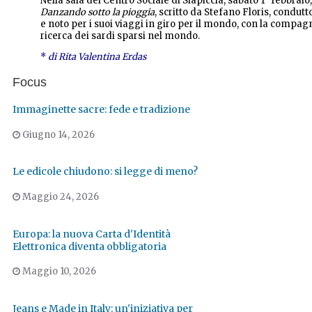
Nella sala del Centro Sociale di Siapiccia, sabato 1° febbraio,
Danzando sotto la pioggia
, scritto da Stefano Floris, condut
e noto per i suoi viaggi in giro per il mondo, con la compagn
ricerca dei sardi sparsi nel mondo.
*
di Rita Valentina Erdas
Focus
Immaginette sacre: fede e tradizione
Giugno 14, 2026
Le edicole chiudono: si legge di meno?
Maggio 24, 2026
Europa: la nuova Carta d'Identità
Elettronica diventa obbligatoria
Maggio 10, 2026
Jeans e Made in Italy: un'iniziativa per