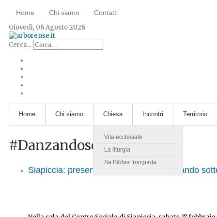
Home
Chi siamo
Contatti
Giovedì, 06 Agosto 2026
Cerca...
Home
Chi siamo
Chiesa
Incontri
Territorio
Vita ecclesiale
#DanzandosottolaPioggia
La liturgia
Sa Bibbia frorigiada
Siapiccia: presentazione del libro 'Danzando sotto