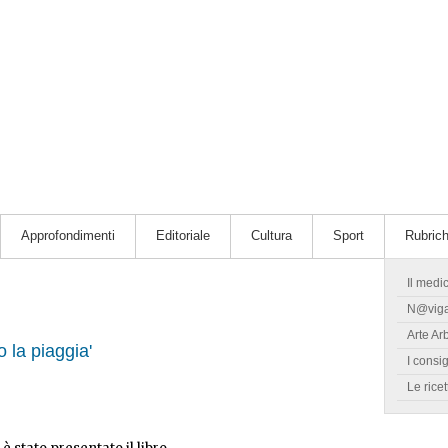
Approfondimenti
Editoriale
Cultura
Sport
Rubric
Il medi
N@vig
Arte Ar
 la piaggia'
I consig
Le ricet