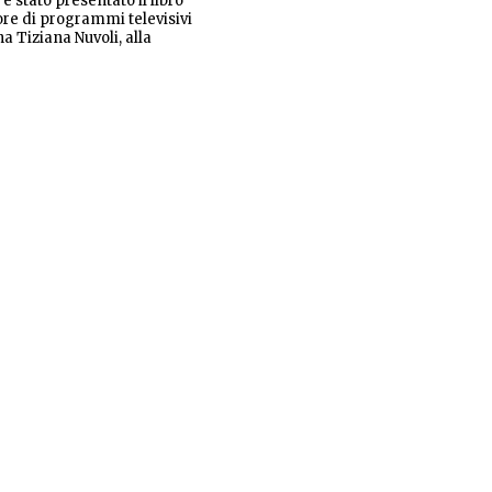
 è stato presentato il libro
tore di programmi televisivi
a Tiziana Nuvoli, alla