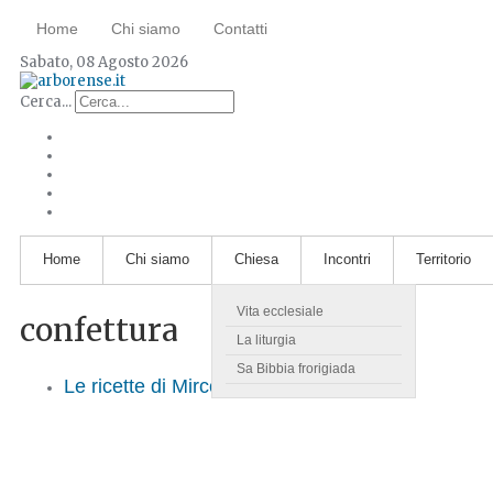
Home
Chi siamo
Contatti
Sabato, 08 Agosto 2026
Cerca...
Home
Chi siamo
Chiesa
Incontri
Territorio
Vita ecclesiale
confettura
La liturgia
Sa Bibbia frorigiada
Le ricette di Mirco. La confettura di fichi