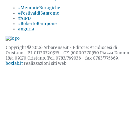
#MemorieNuragiche
#FestivaldiSanremo
#AIPD
#RobertoRampone
anguria
Copyright © 2026 Arborense.it - Editore: Arcidiocesi di
Oristano - P.I. 01120320955 - CF: 90000270950 Piazza Duomo
18/a 09170 Oristano. Tel. 0783/769036 - fax 0783/775669.
boxlab.it
realizzazioni siti web.