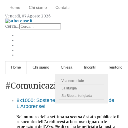
Home
Chi siamo
Contatti
Venerdì, 07 Agosto 2026
Cerca...
Home
Chi siamo
Chiesa
Incontri
Territorio
Vita ecclesiale
#Comunicazione
La liturgia
Sa Bibbia frorigiada
8x1000: Sostenete il sogno e la mission de
L'Arborense!
Nel numero della settimana scorsa è stato pubblicato il
resoconto dell’Arcidiocesi arborense riguardo le
erogazioni dell’
8xmille
di cui ha beneficiato la nostra