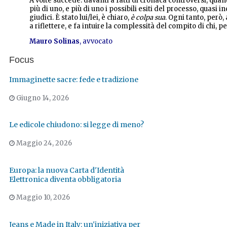
A volte succede: davanti a fatti di cronaca controversi, quan
più di uno, e più di uno i possibili esiti del processo, quas
giudici. È stato lui/lei, è chiaro,
è colpa sua
. Ogni tanto, però
a riflettere, e fa intuire la complessità del compito di chi, p
Mauro Solinas
, avvocato
Focus
Immaginette sacre: fede e tradizione
Giugno 14, 2026
Le edicole chiudono: si legge di meno?
Maggio 24, 2026
Europa: la nuova Carta d'Identità
Elettronica diventa obbligatoria
Maggio 10, 2026
Jeans e Made in Italy: un'iniziativa per