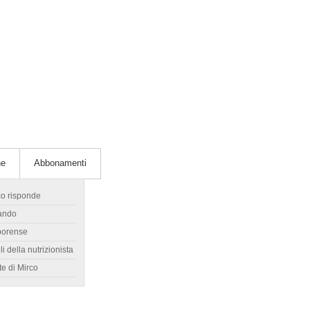
he
Abbonamenti
co risponde
ando
borense
li della nutrizionista
te di Mirco