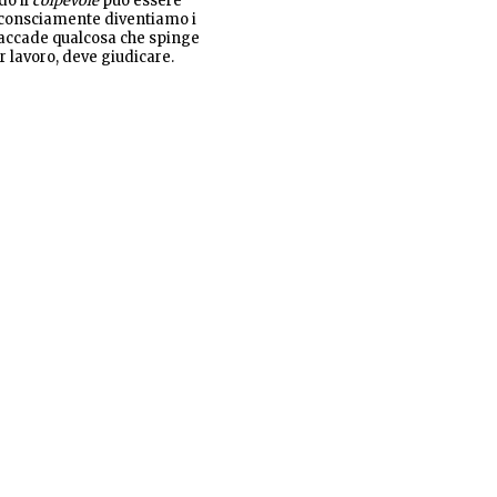
do il
colpevole
può essere
i inconsciamente diventiamo i
, accade qualcosa che spinge
er lavoro, deve giudicare.