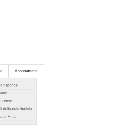
he
Abbonamenti
co risponde
ando
borense
li della nutrizionista
te di Mirco