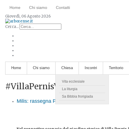
Home
Chi siamo
Contatti
Giovedì, 06 Agosto 2026
Cerca...
Home
Chi siamo
Chiesa
Incontri
Territorio
Vita ecclesiale
#VillaPernisVacca
La liturgia
Sa Bibbia frorigiada
Milis: rassegna Primavera in giardino