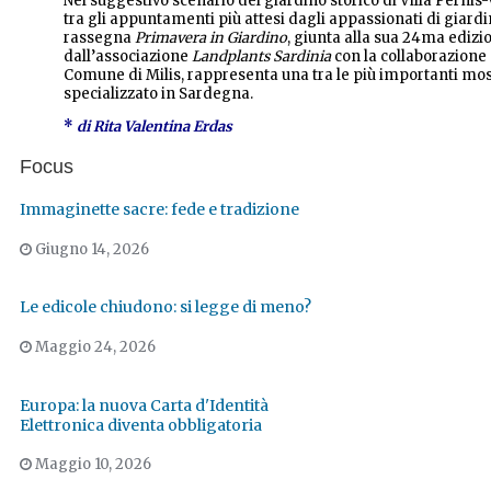
Nel suggestivo scenario del giardino storico di Villa Pernis-
tra gli appuntamenti più attesi dagli appassionati di giardi
rassegna
Primavera in Giardino
, giunta alla sua 24ma edizi
dall’associazione
Landplants Sardinia
con la collaborazione 
Comune di Milis, rappresenta una tra le più importanti mo
specializzato in Sardegna.
*
di Rita Valentina Erdas
Focus
Immaginette sacre: fede e tradizione
Giugno 14, 2026
Le edicole chiudono: si legge di meno?
Maggio 24, 2026
Europa: la nuova Carta d'Identità
Elettronica diventa obbligatoria
Maggio 10, 2026