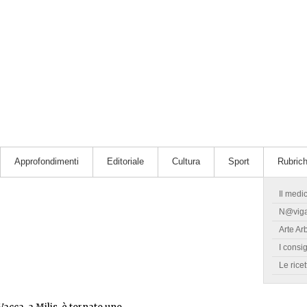
Approfondimenti
Editoriale
Cultura
Sport
Rubric
Il medi
N@vig
Arte Ar
I consig
Le ricet