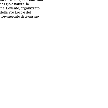
Vacca, a Milis, è tornato uno
naggio e natura: la
one. L’evento, organizzato
della Pro Loco e del
stre-mercato di vivaismo