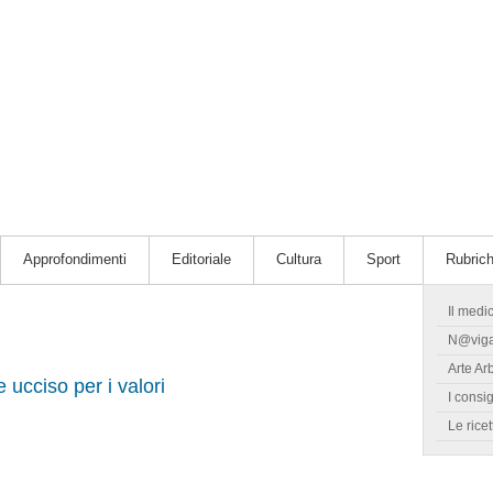
Approfondimenti
Editoriale
Cultura
Sport
Rubric
Il medi
N@vig
Arte Ar
ucciso per i valori
I consig
Le ricet