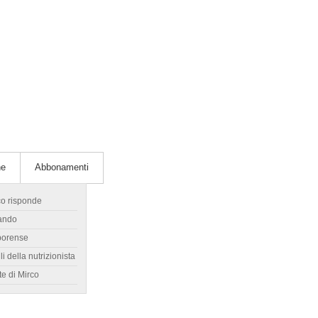
he
Abbonamenti
co risponde
ando
borense
li della nutrizionista
te di Mirco