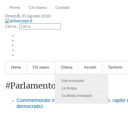
Home
Chi siamo
Contatti
Venerdì, 07 Agosto 2026
Cerca...
Home
Chi siamo
Chiesa
Incontri
Territorio
Vita ecclesiale
#Parlamento
La liturgia
Sa Bibbia frorigiada
Commemorato in Parlamento l'on. Riccio, rapito e 
democratici