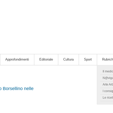
Approfondimenti
Editoriale
Cultura
Sport
Rubric
Il medi
N@vig
Arte Ar
o Borsellino nelle
I consig
Le ricet