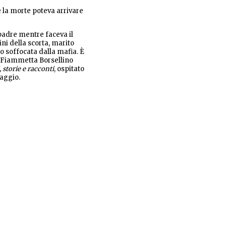
 la morte poteva arrivare
 padre mentre faceva il
ni della scorta, marito
o soffocata dalla mafia. È
n Fiammetta Borsellino
, storie e racconti
, ospitato
aggio.