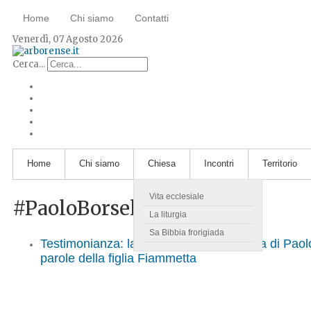
Home
Chi siamo
Contatti
Venerdì, 07 Agosto 2026
Cerca...
Home
Chi siamo
Chiesa
Incontri
Territorio
Vita ecclesiale
#PaoloBorsellino
La liturgia
Sa Bibbia frorigiada
Testimonianza: la vita semplice e intensa di Paol
parole della figlia Fiammetta