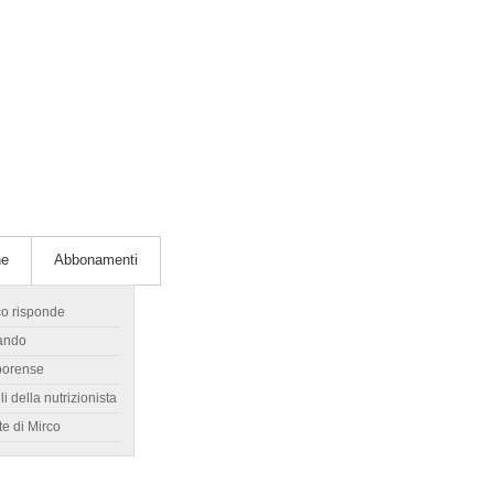
he
Abbonamenti
co risponde
ando
borense
li della nutrizionista
te di Mirco