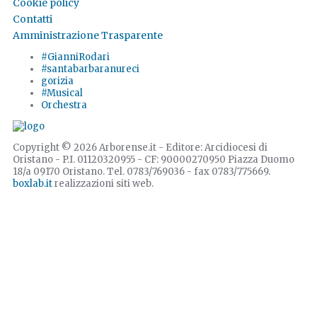
Cookie policy
Contatti
Amministrazione Trasparente
#GianniRodari
#santabarbaranureci
gorizia
#Musical
Orchestra
Copyright © 2026 Arborense.it - Editore: Arcidiocesi di
Oristano - P.I. 01120320955 - CF: 90000270950 Piazza Duomo
18/a 09170 Oristano. Tel. 0783/769036 - fax 0783/775669.
boxlab.it
realizzazioni siti web.