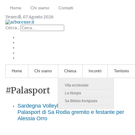
Home
Chi siamo
Contatti
Venerdì, 07 Agosto 2026
Cerca...
Home
Chi siamo
Chiesa
Incontri
Territorio
Vita ecclesiale
#Palasport
La liturgia
Sa Bibbia frorigiada
Sardegna Volleyball Challenge 2025: il
Palasport di Sa Rodia gremito e festante per
Alessia Orro