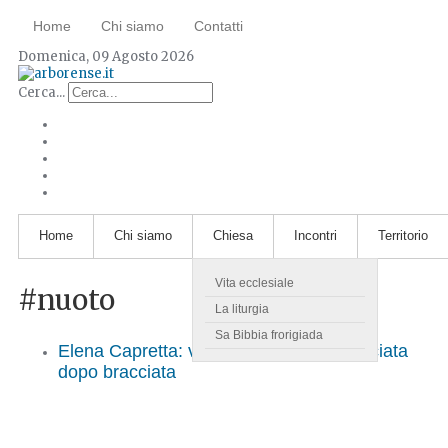
Home
Chi siamo
Contatti
Domenica, 09 Agosto 2026
Cerca...
Home
Chi siamo
Chiesa
Incontri
Territorio
Vita ecclesiale
#nuoto
La liturgia
Sa Bibbia frorigiada
Elena Capretta: verso il successo, bracciata
dopo bracciata