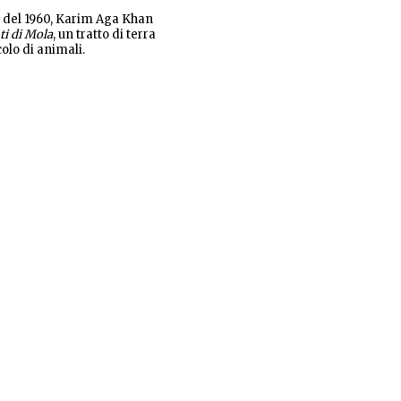
e del 1960, Karim Aga Khan
i di Mola
, un tratto di terra
colo di animali.