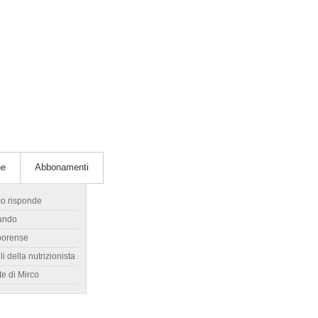
he
Abbonamenti
co risponde
ando
borense
li della nutrizionista
te di Mirco