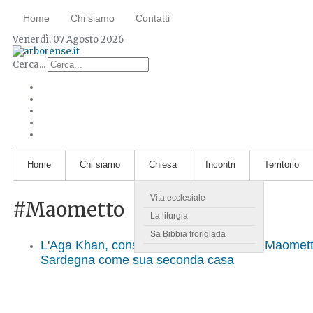
Home
Chi siamo
Contatti
Venerdì, 07 Agosto 2026
Cerca...
Home
Chi siamo
Chiesa
Incontri
Territorio
Vita ecclesiale
#Maometto
La liturgia
Sa Bibbia frorigiada
L'Aga Khan, considerato discendente di Maomett
Sardegna come sua seconda casa