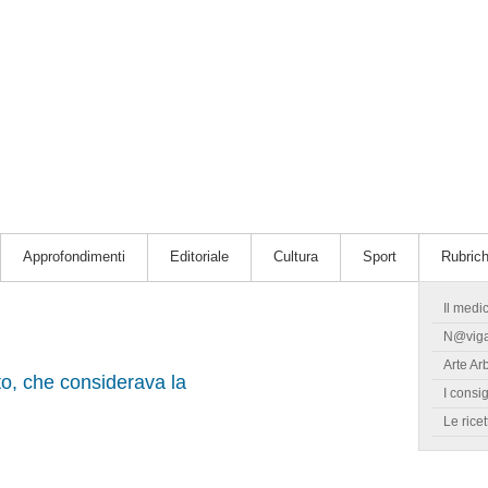
Approfondimenti
Editoriale
Cultura
Sport
Rubric
Il medi
N@vig
Arte Ar
o, che considerava la
I consig
Le ricet