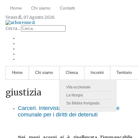
Home
Chi siamo
Contatti
Venerdì, 07 Agosto 2026
Cerca...
Home
Chi siamo
Chiesa
Incontri
Territorio
Vita ecclesiale
giustizia
La liturgia
Sa Bibbia frorigiada
Carceri. Intervista a Paolo Mocci, garante
comunale per i diritti dei detenuti
Nei mesi scorsi si è risollevata l’immancabile