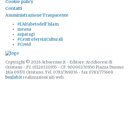
Cookie policy
Contatti
Amministrazione Trasparente
#L'Alfabetodell'Islam
meana
asparagi
#CentroServiziCulturali
#Covid
Copyright © 2026 Arborense.it - Editore: Arcidiocesi di
Oristano - P.I. 01120320955 - CF: 90000270950 Piazza Duomo
18/a 09170 Oristano. Tel. 0783/769036 - fax 0783/775669.
boxlab.it
realizzazioni siti web.