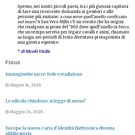
Spesso, nei nostri piccoli paesi, tra i più giovani capitava
di fare una ricorrente domanda ai genitori o alle
persone più anziane:
a cosa serve quell’anello conficcato
nel muro
?
A San Vero Milis c’è un evento che ha origini
che risalgono ai primi del ‘900 dove quell’anello in ferro,
che un tempo serviva per legare cavalli e asini, chiamato
sa loriga
, nei periodi di festa diventava protagonista di
una giostra equestre.
*
di Nicolò Virdis
Focus
Immaginette sacre: fede e tradizione
Giugno 14, 2026
Le edicole chiudono: si legge di meno?
Maggio 24, 2026
Europa: la nuova Carta d'Identità Elettronica diventa
obbligatoria