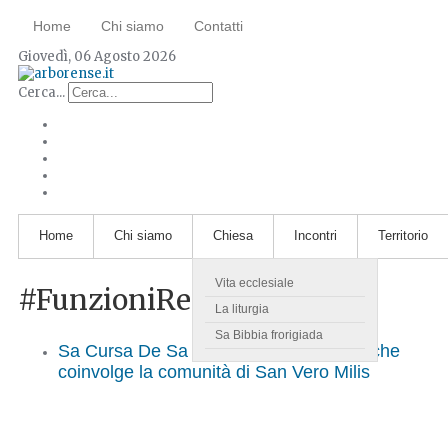
Home
Chi siamo
Contatti
Giovedì, 06 Agosto 2026
Cerca...
Home
Chi siamo
Chiesa
Incontri
Territorio
Vita ecclesiale
#FunzioniReligiose
La liturgia
Sa Bibbia frorigiada
Sa Cursa De Sa Loriga: una tradizione che
coinvolge la comunità di San Vero Milis