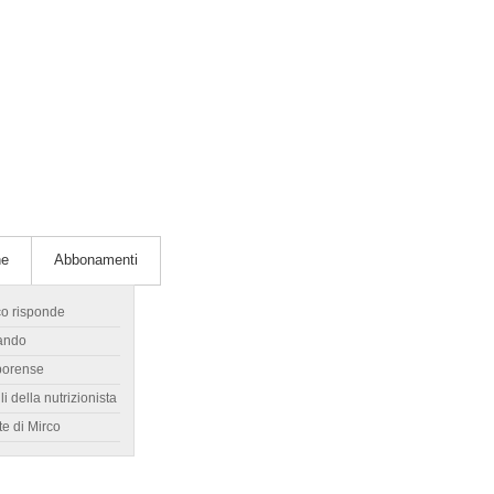
he
Abbonamenti
co risponde
ando
borense
li della nutrizionista
te di Mirco