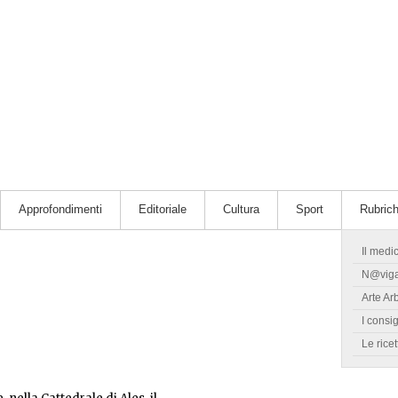
Approfondimenti
Editoriale
Cultura
Sport
Rubric
Il medi
N@vig
Arte Ar
I consig
Le ricet