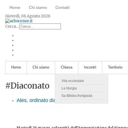
Home
Chi siamo
Contatti
Giovedì, 06 Agosto 2026
Cerca...
Home
Chi siamo
Chiesa
Incontri
Territorio
Vita ecclesiale
#Diaconato
La liturgia
Sa Bibbia frorigiada
Ales, ordinato diacono Andrea Scanu