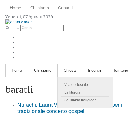
Home
Chi siamo
Contatti
Venerdì, 07 Agosto 2026
Cerca...
Home
Chi siamo
Chiesa
Incontri
Territorio
Vita ecclesiale
baratli
La liturgia
Sa Bibbia frorigiada
Nurachi. Laura Wilson & Nù Movement per il
tradizionale concerto gospel