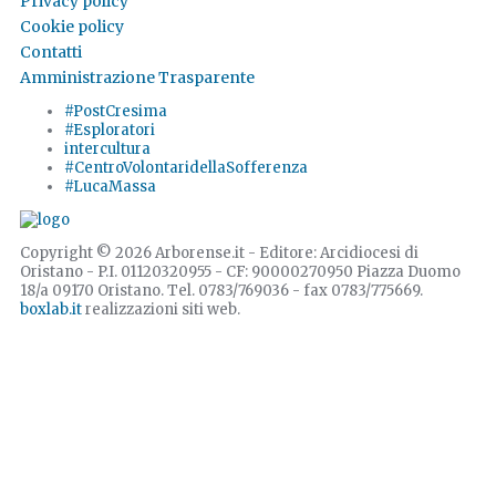
Privacy policy
Cookie policy
Contatti
Amministrazione Trasparente
#PostCresima
#Esploratori
intercultura
#CentroVolontaridellaSofferenza
#LucaMassa
Copyright © 2026 Arborense.it - Editore: Arcidiocesi di
Oristano - P.I. 01120320955 - CF: 90000270950 Piazza Duomo
18/a 09170 Oristano. Tel. 0783/769036 - fax 0783/775669.
boxlab.it
realizzazioni siti web.