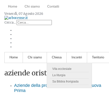
Home
Chi siamo
Contatti
Venerdì, 07 Agosto 2026
Cerca...
Home
Chi siamo
Chiesa
Incontri
Territorio
Vita ecclesiale
aziende oristano
La liturgia
Sa Bibbia frorigiada
Aziende della provincia di Oristano: la Nuova
Prima