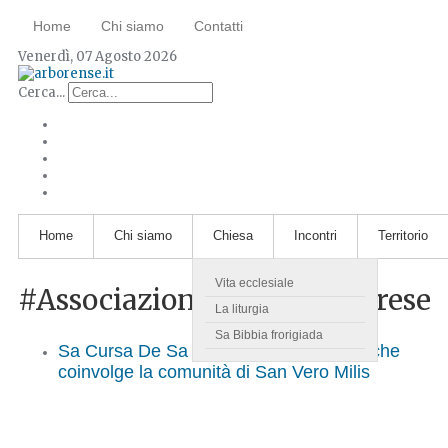
Home
Chi siamo
Contatti
Venerdì, 07 Agosto 2026
Cerca...
Home
Chi siamo
Chiesa
Incontri
Territorio
Vita ecclesiale
#AssociazioneIppicaSanverese
La liturgia
Sa Bibbia frorigiada
Sa Cursa De Sa Loriga: una tradizione che
coinvolge la comunità di San Vero Milis