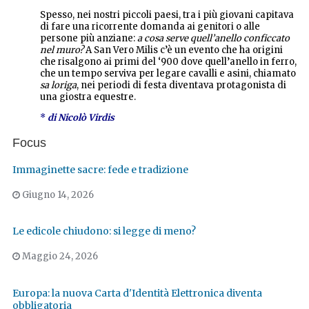
Spesso, nei nostri piccoli paesi, tra i più giovani capitava
di fare una ricorrente domanda ai genitori o alle
persone più anziane:
a cosa serve quell’anello conficcato
nel muro
?
A San Vero Milis c’è un evento che ha origini
che risalgono ai primi del ‘900 dove quell’anello in ferro,
che un tempo serviva per legare cavalli e asini, chiamato
sa loriga
, nei periodi di festa diventava protagonista di
una giostra equestre.
*
di Nicolò Virdis
Focus
Immaginette sacre: fede e tradizione
Giugno 14, 2026
Le edicole chiudono: si legge di meno?
Maggio 24, 2026
Europa: la nuova Carta d'Identità Elettronica diventa
obbligatoria