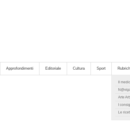
Approfondimenti
Editoriale
Cultura
Sport
Rubric
Il medi
N@vig
Arte Ar
I consig
Le ricet