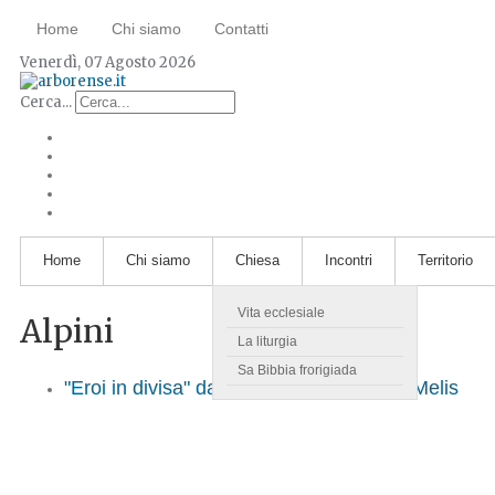
Home
Chi siamo
Contatti
Venerdì, 07 Agosto 2026
Cerca...
Home
Chi siamo
Chiesa
Incontri
Territorio
Vita ecclesiale
Alpini
La liturgia
Sa Bibbia frorigiada
"Eroi in divisa" da Luca Sanna a Valery Melis