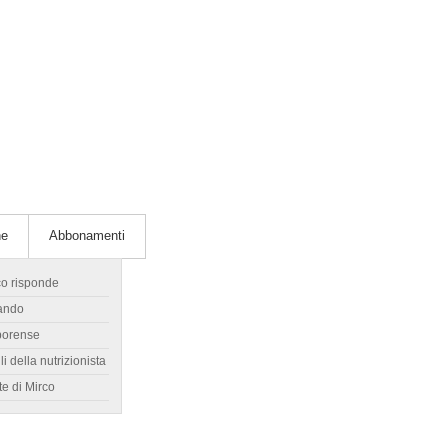
he
Abbonamenti
co risponde
ando
borense
li della nutrizionista
te di Mirco