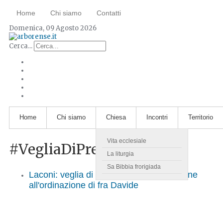
Home
Chi siamo
Contatti
Domenica, 09 Agosto 2026
Cerca...
Home
Chi siamo
Chiesa
Incontri
Territorio
Vita ecclesiale
#VegliaDiPreghiera
La liturgia
Sa Bibbia frorigiada
Laconi: veglia di preghiera in preparazione
all'ordinazione di fra Davide