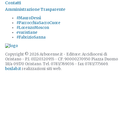
Contatti
Amministrazione Trasparente
#MauroDessì
#ParrocchiaSacroCuore
#LorenzoMoscon
evaristiane
#FabrizioSanna
Copyright © 2026 Arborense.it - Editore: Arcidiocesi di
Oristano - P.I. 01120320955 - CF: 90000270950 Piazza Duomo
18/a 09170 Oristano. Tel. 0783/769036 - fax 0783/775669.
boxlab.it
realizzazioni siti web.