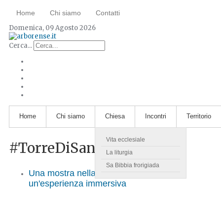
Home
Chi siamo
Contatti
Domenica, 09 Agosto 2026
Cerca...
Home
Chi siamo
Chiesa
Incontri
Territorio
Vita ecclesiale
#TorreDiSanGiovanni
La liturgia
Sa Bibbia frorigiada
Una mostra nella torre di San Giovanni:
un'esperienza immersiva