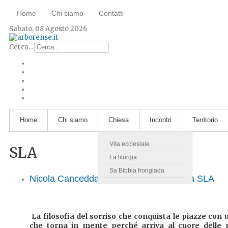
Home
Chi siamo
Contatti
Sabato, 08 Agosto 2026
Cerca...
Home
Chi siamo
Chiesa
Incontri
Territorio
Vita ecclesiale
SLA
La liturgia
Sa Bibbia frorigiada
Nicola Cancedda, una canzone contro la SLA
La filosofia del sorriso che conquista le piazze con u
che torna in mente perché arriva al cuore delle 