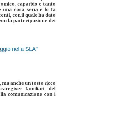
comico, caparbio e tanto
è una cosa seria e lo fa
enti, con il quale ha dato
 con la partecipazione dei
aggio nella SLA"
a, ma anche un testo ricco
caregiver familiari, del
ella comunicazione con i