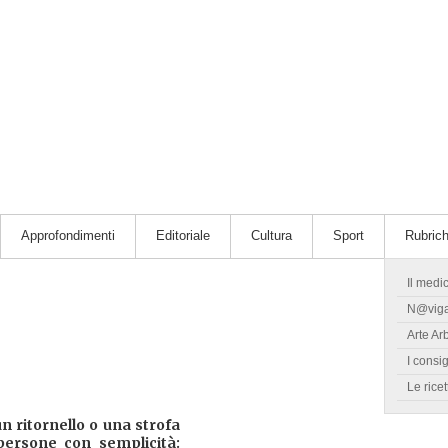
Approfondimenti
Editoriale
Cultura
Sport
Rubric
Il medi
N@vig
Arte Ar
I consig
Le ricet
n ritornello o una strofa
persone con semplicità: