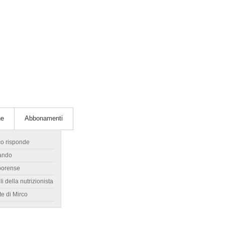
he
Abbonamenti
co risponde
ando
borense
li della nutrizionista
te di Mirco