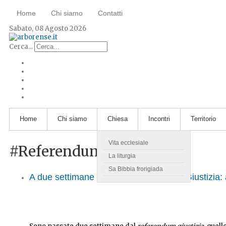
Home
Chi siamo
Contatti
Sabato, 08 Agosto 2026
Cerca...
Home
Chi siamo
Chiesa
Incontri
Territorio
Vita ecclesiale
#ReferendumGiustizia
La liturgia
Sa Bibbia frorigiada
A due settimane dal Referendum sulla Giustizia: