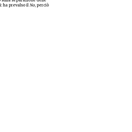
o sulla separazione delle
i: ha prevalso il
No
, perciò