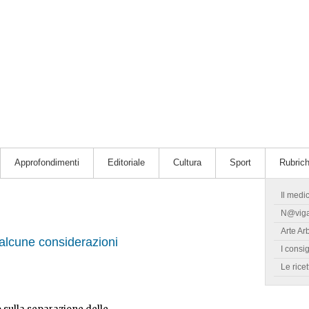
Approfondimenti
Editoriale
Cultura
Sport
Rubric
Il medi
N@vig
Arte Ar
 alcune considerazioni
I consig
Le ricet