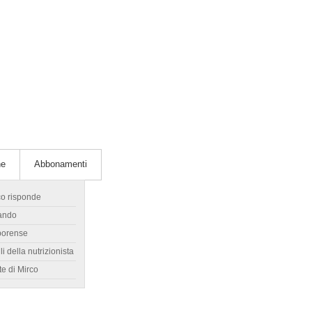
he
Abbonamenti
co risponde
ando
borense
li della nutrizionista
te di Mirco