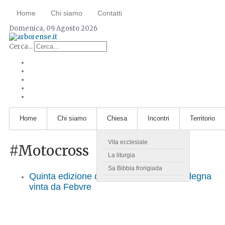
Home
Chi siamo
Contatti
Domenica, 09 Agosto 2026
Cerca...
Home
Chi siamo
Chiesa
Incontri
Territorio
Vita ecclesiale
#Motocross
La liturgia
Sa Bibbia frorigiada
Quinta edizione del Gran Premio di Sardegna
vinta da Febvre