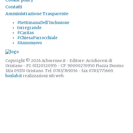
Cookie policy
Contatti
Amministrazione Trasparente
#SettimanaDell'Inclusione
torregrande
#Caritas
#ChiesaParrocchiale
#Annonuovo
Copyright © 2026 Arborense.it - Editore: Arcidiocesi di
Oristano - P.I. 01120320955 - CF: 90000270950 Piazza Duomo
18/a 09170 Oristano. Tel. 0783/769036 - fax 0783/775669.
boxlab.it
realizzazioni siti web.