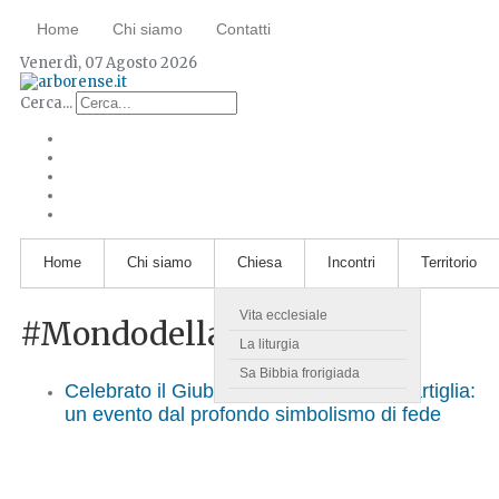
Home
Chi siamo
Contatti
Venerdì, 07 Agosto 2026
Cerca...
Home
Chi siamo
Chiesa
Incontri
Territorio
Vita ecclesiale
#MondodellaSartiglia
La liturgia
Sa Bibbia frorigiada
Celebrato il Giubileo del mondo della Sartiglia:
un evento dal profondo simbolismo di fede