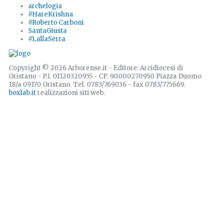
archelogia
#HareKrishna
#Roberto Carboni
SantaGiusta
#LallaSerra
Copyright © 2026 Arborense.it - Editore: Arcidiocesi di
Oristano - P.I. 01120320955 - CF: 90000270950 Piazza Duomo
18/a 09170 Oristano. Tel. 0783/769036 - fax 0783/775669.
boxlab.it
realizzazioni siti web.