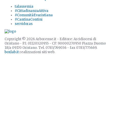
talassemia
#CittadinanzaAttiva
#ComunitàEvaristiana
#CantinaContini
servidoras
Copyright © 2026 Arborense.it - Editore: Arcidiocesi di
Oristano - P.I. 01120320955 - CF: 90000270950 Piazza Duomo
18/a 09170 Oristano. Tel. 0783/769036 - fax 0783/775669.
boxlab.it
realizzazioni siti web.