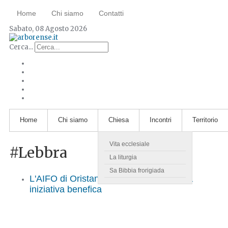
Home
Chi siamo
Contatti
Sabato, 08 Agosto 2026
Cerca...
Home
Chi siamo
Chiesa
Incontri
Territorio
Vita ecclesiale
#Lebbra
La liturgia
Sa Bibbia frorigiada
L'AIFO di Oristano promuove una nuova
iniziativa benefica