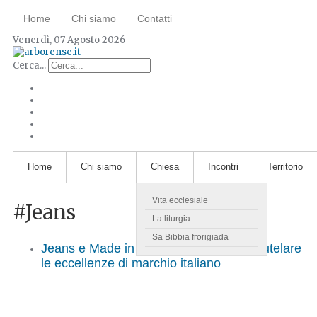
Home
Chi siamo
Contatti
Venerdì, 07 Agosto 2026
Cerca...
Home
Chi siamo
Chiesa
Incontri
Territorio
Vita ecclesiale
#Jeans
La liturgia
Sa Bibbia frorigiada
Jeans e Made in Italy: un'iniziativa per tutelare
le eccellenze di marchio italiano