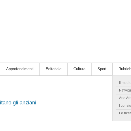
Approfondimenti
Editoriale
Cultura
Sport
Rubric
Il medi
N@vig
Arte Ar
itano gli anziani
I consig
Le ricet