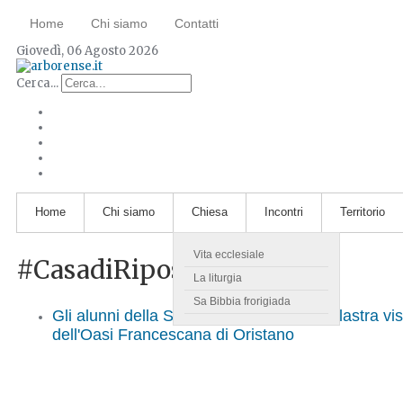
Home
Chi siamo
Contatti
Giovedì, 06 Agosto 2026
Cerca...
Home
Chi siamo
Chiesa
Incontri
Territorio
Vita ecclesiale
#CasadiRiposo
La liturgia
Sa Bibbia frorigiada
Gli alunni della Scuola dell'Infanzia di Ollastra vis
dell'Oasi Francescana di Oristano