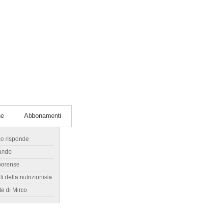
he
Abbonamenti
co risponde
ando
borense
li della nutrizionista
te di Mirco