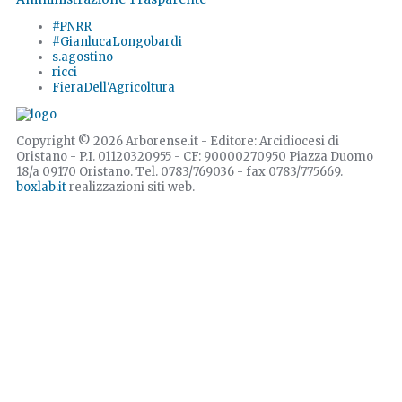
#PNRR
#GianlucaLongobardi
s.agostino
ricci
FieraDell'Agricoltura
Copyright © 2026 Arborense.it - Editore: Arcidiocesi di
Oristano - P.I. 01120320955 - CF: 90000270950 Piazza Duomo
18/a 09170 Oristano. Tel. 0783/769036 - fax 0783/775669.
boxlab.it
realizzazioni siti web.