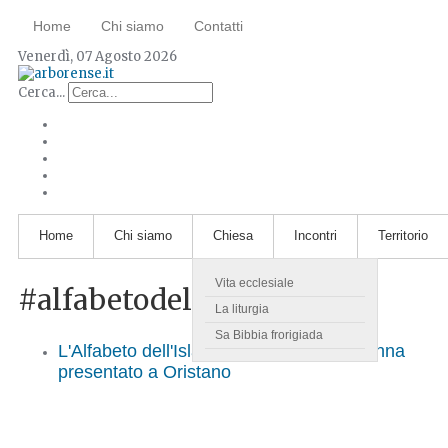
Home
Chi siamo
Contatti
Venerdì, 07 Agosto 2026
Cerca...
Home
Chi siamo
Chiesa
Incontri
Territorio
Vita ecclesiale
#alfabetodellislam
La liturgia
Sa Bibbia frorigiada
L'Alfabeto dell'Islam: il libro di Alessio Pinna
presentato a Oristano